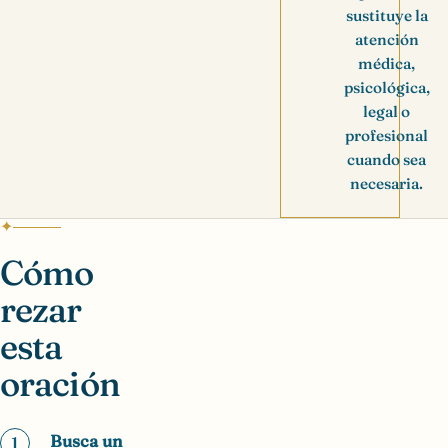
sustituye la
atención
médica,
psicológica,
legal o
profesional
cuando sea
necesaria.
Cómo
rezar
esta
oración
Busca un
1