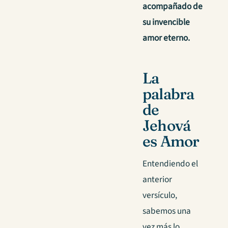
acompañado de
su invencible
amor eterno.
La
palabra
de
Jehová
es Amor
Entendiendo el
anterior
versículo,
sabemos una
vez más lo