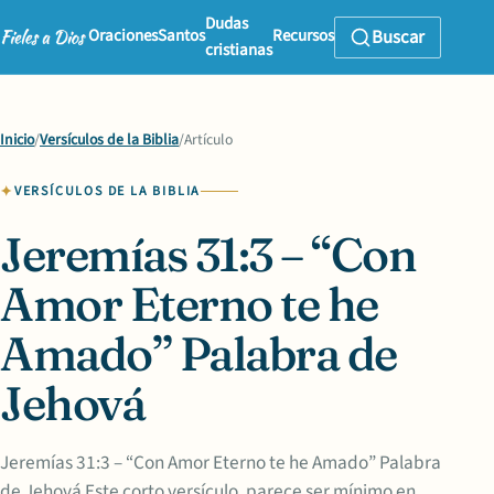
Dudas
Oraciones
Santos
Recursos
Buscar
cristianas
Inicio
/
Versículos de la Biblia
/
Artículo
VERSÍCULOS DE LA BIBLIA
Jeremías 31:3 – “Con
Amor Eterno te he
Amado” Palabra de
Jehová
Jeremías 31:3 – “Con Amor Eterno te he Amado” Palabra
de Jehová Este corto versículo, parece ser mínimo en