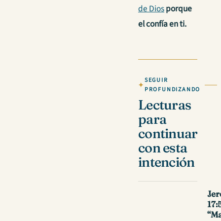
de Dios
porque
el confía en ti.
SEGUIR
PROFUNDIZANDO
Lecturas
para
continuar
con esta
intención
Jer
17:
“Ma