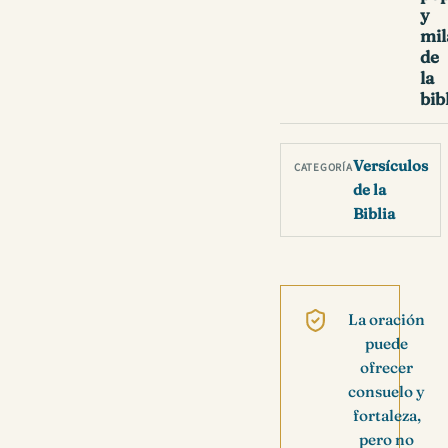
y
mil
de
la
bib
Versículos
CATEGORÍA
de la
Biblia
La oración
puede
ofrecer
consuelo y
fortaleza,
pero no