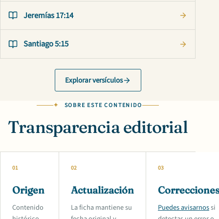
Jeremías 17:14
Santiago 5:15
Explorar versículos
SOBRE ESTE CONTENIDO
Transparencia editorial
01
02
03
Origen
Actualización
Correccione
Contenido
La ficha mantiene su
Puedes avisarnos
si
histórico
fecha original y
detectas un error o