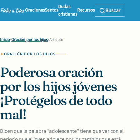
Dudas
Oraciones
Santos
Recursos
Buscar
cristianas
Inicio
/
Oración por los hijos
/
Artículo
ORACIÓN POR LOS HIJOS
Poderosa oración
por los hijos jóvenes
¡Protégelos de todo
mal!
Dicen que la palabra “adolescente” tiene que ver con el
periodo que el joven adolece por los cambios que está