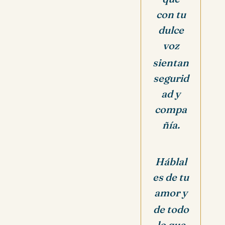
con tu
dulce
voz
sientan
segurid
ad y
compa
ñía.
Háblal
es de tu
amor y
de todo
lo que