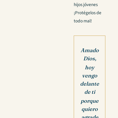
hijos jóvenes
¡Protégelos de
todo mal!
Amado
Dios,
hoy
vengo
delante
de ti
porque
quiero
agrade