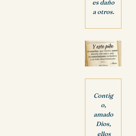
es daño
a otros.
Contig
o,
amado
Dios,
ellos