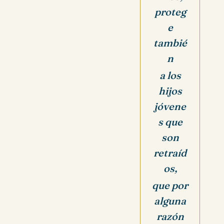
proteg
e
tambié
n
a los
hijos
jóvene
s que
son
retraíd
os,
que por
alguna
razón