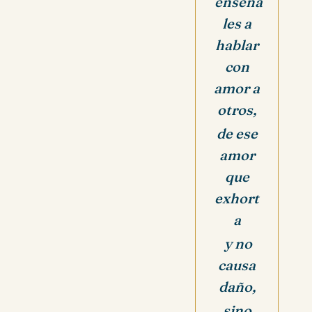
enséña
les a
hablar
con
amor a
otros,
de ese
amor
que
exhort
a
y no
causa
daño,
sino