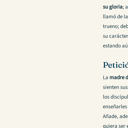
su gloria
; 
llamó de la
trueno; deb
su carácte
estando aú
Petici
La
madre de
sienten sus
los discípu
enseñarles
Añade, adem
quiera ser 