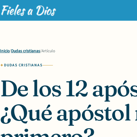
Inicio
/
Dudas cristianas
/
Artículo
DUDAS CRISTIANAS
De los 12 apó
¿Qué apóstol
primero?