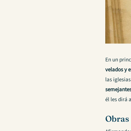
En un prin
velados y 
las iglesia
semejante
él les dirá
Obras 