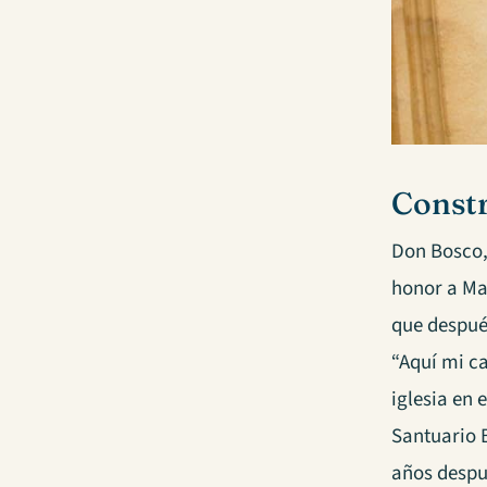
Constr
Don Bosco,
honor a Ma
que después
“Aquí mi c
iglesia en 
Santuario B
años despu