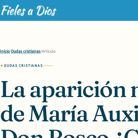
Inicio
/
Dudas cristianas
/
Artículo
DUDAS CRISTIANAS
La aparición 
de María Auxi
Don Bosco ¿