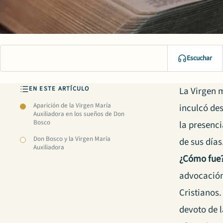
Escuchar
EN ESTE ARTÍCULO
La Virgen 
Aparición de la Virgen María
inculcó des
Auxiliadora en los sueños de Don
Bosco
la presenci
Don Bosco y la Virgen María
de sus día
Auxiliadora
¿Cómo fue
advocación
Cristianos.
devoto de l