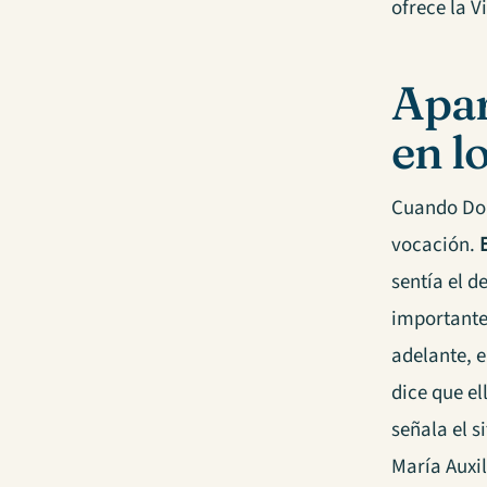
ofrece la 
Apar
en l
Cuando Don 
vocación.
sentía el d
importante
adelante, e
dice que el
señala el s
María Auxi