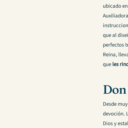
ubicado en
Auxiliadora
instruccio
que al dise
perfectos 
Reina, llev
que
les rin
Don 
Desde muy j
devoción. L
Dios y est