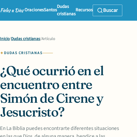
Dudas
Oraciones
Santos
Recursos
Buscar
cristianas
Inicio
/
Dudas cristianas
/
Artículo
DUDAS CRISTIANAS
¿Qué ocurrió en el
encuentro entre
Simón de Cirene y
Jesucristo?
En La Biblia puedes encontrarte diferentes situaciones
en las que Dios, de alguna manera, bendice a las