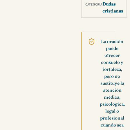
Dudas
CATEGORÍA
cristianas
La oración
puede
ofrecer
consuelo y
fortaleza,
pero no
sustituye la
atención
médica,
psicológica,
legal o
profesional
cuando sea