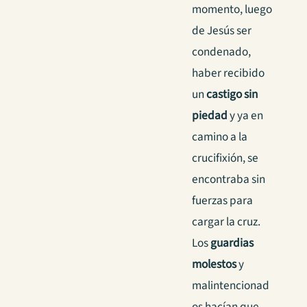
momento, luego
de Jesús ser
condenado,
haber recibido
un
castigo sin
piedad
y ya en
camino a la
crucifixión, se
encontraba sin
fuerzas para
cargar la cruz.
Los
guardias
molestos
y
malintencionad
os hacían que