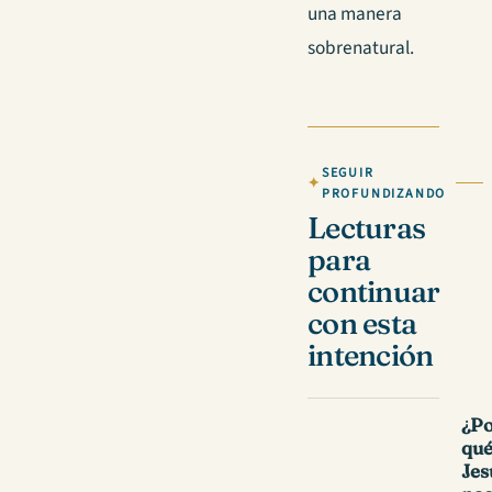
una manera
sobrenatural.
SEGUIR
PROFUNDIZANDO
Lecturas
para
continuar
con esta
intención
¿P
qu
Jes