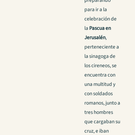
preparando
para ir a la
celebración de
la
Pascua en
Jerusalén
,
perteneciente a
la sinagoga de
los cireneos, se
encuentra con
una multitud y
con soldados
romanos, junto a
tres hombres
que cargaban su
cruz, e iban