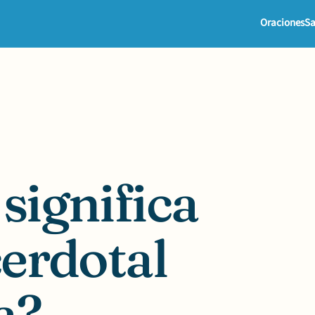
Oraciones
Sa
significa
cerdotal
a?