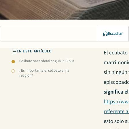
Escuchar
EN ESTE ARTÍCULO
El celibat
Celibato sacerdotal según la Biblia
matrimonio
¿Es importante el celibato en la
sin ningún 
religión?
episcopado
significa e
https://w
referente a
esto solo 