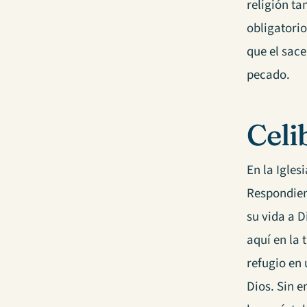
religión t
obligatorio
que el sac
pecado.
Celi
En la Igles
Respondien
su vida a D
aquí en la 
refugio en 
Dios. Sin 