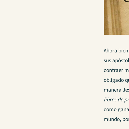
Ahora bien
sus apóstol
contraer ma
obligado qu
manera
Je
libres de 
como ganar
mundo, por