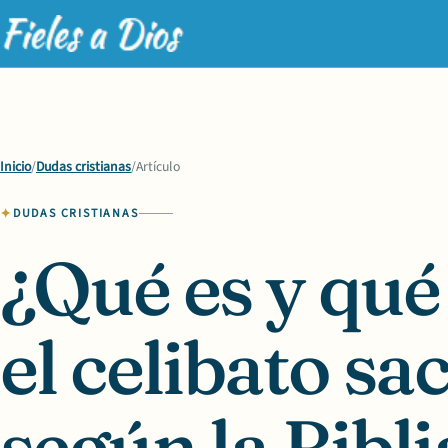
Inicio
/
Dudas cristianas
/
Artículo
DUDAS CRISTIANAS
¿Qué es y qué 
el celibato sa
según la Bibli