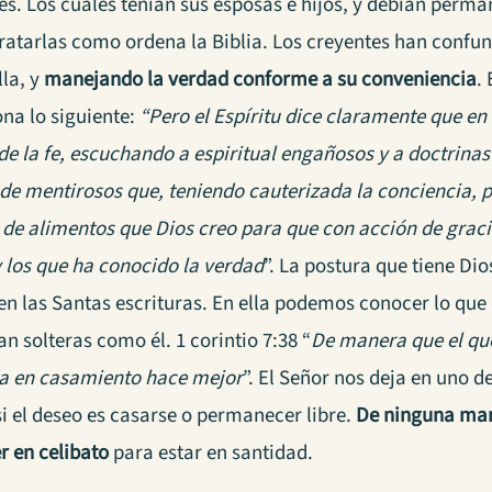
les. Los cuales tenían sus esposas e hijos, y debían per
ratarlas como ordena la Biblia. Los creyentes han confun
lla, y
manejando la verdad conforme a su conveniencia
.
na lo siguiente:
“Pero el Espíritu dice claramente que en
de la fe, escuchando a espiritual engañosos y a doctrinas
 de mentirosos que, teniendo cauterizada la conciencia,
de alimentos que Dios creo para que con acción de gracia
y los que ha conocido la verdad
”. La postura que tiene Di
n las Santas escrituras. En ella podemos conocer lo que 
 solteras como él. 1 corintio 7:38 “
De manera que el que
da en casamiento hace mejor
”. El Señor nos deja en uno 
si el deseo es casarse o permanecer libre.
De ninguna man
 en celibato
para estar en santidad.