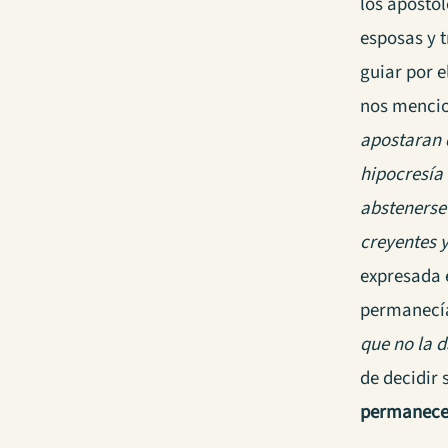
los apósto
esposas y t
guiar por e
nos mencio
apostaran 
hipocresía
abstenerse 
creyentes 
expresada e
permanecían
que no la 
de decidir 
permanecer