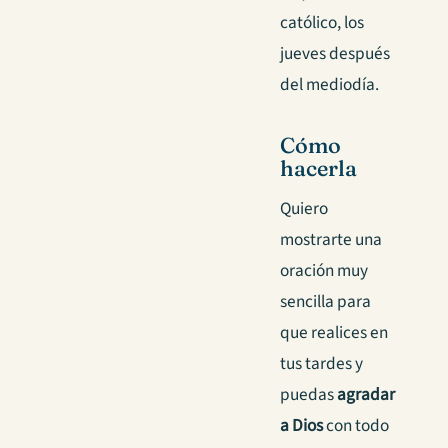
católico, los
jueves después
del mediodía.
Cómo
hacerla
Quiero
mostrarte una
oración muy
sencilla para
que realices en
tus tardes y
puedas
agradar
a Dios
con todo