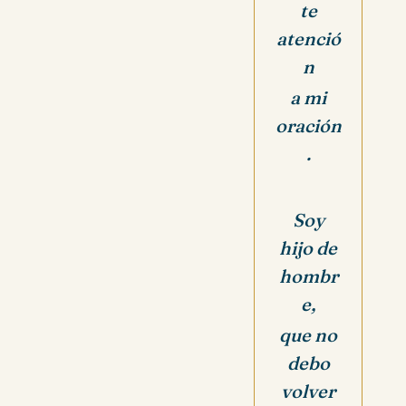
te
atenció
n
a mi
oración
.
Soy
hijo de
hombr
e,
que no
debo
volver