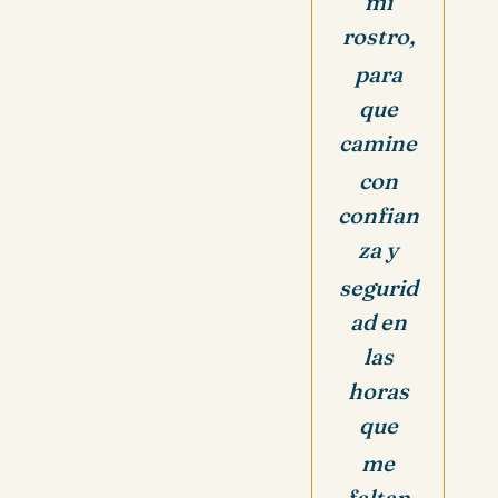
mi
rostro,
para
que
camine
con
confian
za y
segurid
ad en
las
horas
que
me
faltan