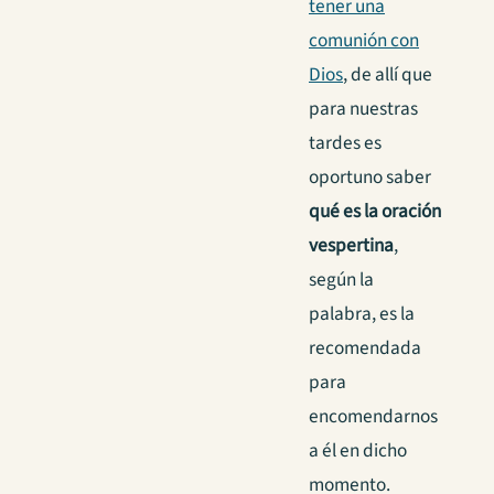
tener una
comunión con
Dios
, de allí que
para nuestras
tardes es
oportuno saber
qué es la
oración
vespertina
,
según la
palabra, es la
recomendada
para
encomendarnos
a él en dicho
momento.