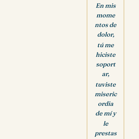
En mis
mome
ntos de
dolor,
tú me
hiciste
soport
ar,
tuviste
miseric
ordia
de mí y
le
prestas