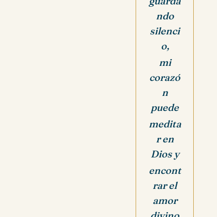
guarda
ndo
silenci
o,
mi
corazó
n
puede
medita
r en
Dios y
encont
rar el
amor
divino