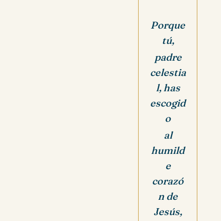
Porque
tú,
padre
celestia
l, has
escogid
o
al
humild
e
corazó
n de
Jesús,