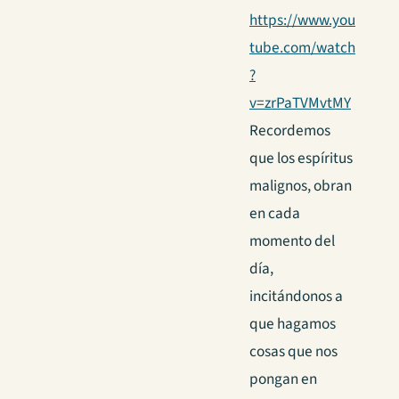
https://www.you
tube.com/watch
?
v=zrPaTVMvtMY
Recordemos
que los espíritus
malignos, obran
en cada
momento del
día,
incitándonos a
que hagamos
cosas que nos
pongan en