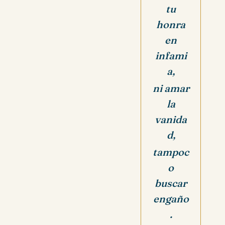
tu
honra
en
infami
a,
ni amar
la
vanida
d,
tampoc
o
buscar
engaño
.