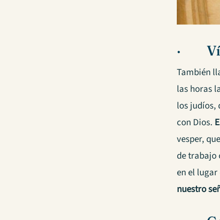
· Vís
También lla
las horas 
los judíos,
con Dios.
E
vesper, que
de trabajo 
en el luga
nuestro señ