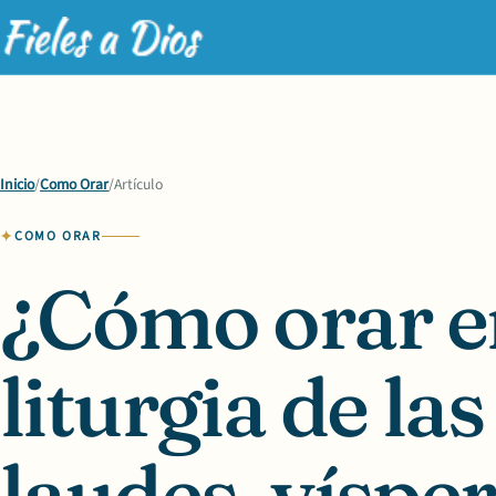
Inicio
/
Como Orar
/
Artículo
COMO ORAR
¿Cómo orar e
liturgia de las
laudes, vísper