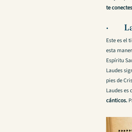
te conectes
· La
Este es el 
esta manera
Espíritu S
Laudes sig
pies de Cri
Laudes es 
cánticos.
P