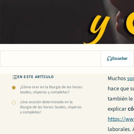
Escuchar
EN ESTE ARTÍCULO
Muchos
so
¿Cómo orar en la liturgia de las horas:
hace que su
laudes, vísperas y completas?
también le
¡Una oración determinada en la
liturgia de las horas: laudes, vísperas
explicar
có
y completas!
https://w
laborales. 