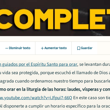
Disminuir texto
Aumentar texto
Guardar
n guiados por el Espíritu Santo para orar
, se levantan du
 vida sea protegida, porque escuchó el llamado de Dios a 
 agrada cuando ordenamos nuestro tiempo para buscarle
mo orar en la liturgia de las horas: laudes, vísperas y co
ww.youtube.com/watch?v=iJfpui7-66Q
En este caso son ti
Al disponerte a cumplir un horario específico para la or