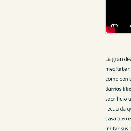
La gran dev
meditaban e
como con d
darnos libe
sacrificio 
recuerda qu
casa o en 
imitar sus 