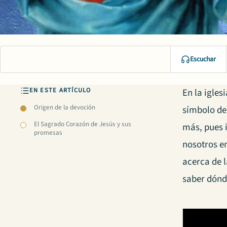
Escuchar
EN ESTE ARTÍCULO
En la igle
Origen de la devoción
símbolo de
El Sagrado Corazón de Jesús y sus
más, pues i
promesas
nosotros en
acerca de 
saber dónde