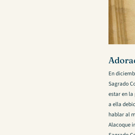
Adorac
En diciemb
Sagrado Cor
estar en l
a ella deb
hablar al 
Alacoque i